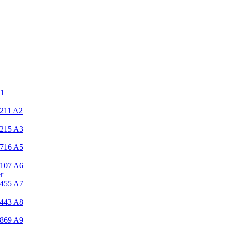
1
2211
A2
2215
A3
2716
A5
2107
A6
r
2455
A7
2443
A8
1869
A9