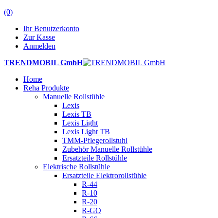
(0)
Ihr Benutzerkonto
Zur Kasse
Anmelden
TRENDMOBIL GmbH
Home
Reha Produkte
Manuelle Rollstühle
Lexis
Lexis TB
Lexis Light
Lexis Light TB
TMM-Pflegerollstuhl
Zubehör Manuelle Rollstühle
Ersatzteile Rollstühle
Elektrische Rollstühle
Ersatzteile Elektrorollstühle
R-44
R-10
R-20
R-GO