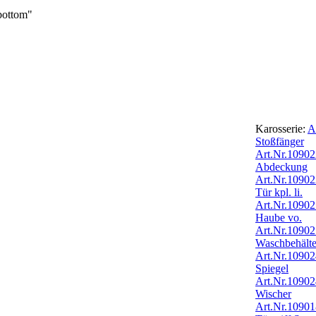
_bottom"
Karosserie:
A
Stoßfänger
Art.Nr.1090
Abdeckung
Art.Nr.1090
Tür kpl. li.
Art.Nr.1090
Haube vo.
Art.Nr.1090
Waschbehälte
Art.Nr.1090
Spiegel
Art.Nr.1090
Wischer
Art.Nr.1090