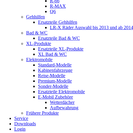
R-66
R-MAX
Q6
Gehhilfen
Ersatzteile Gehhilfen
LR-X Räder Auswahl bis 2013 und ab 201
Bad & WC
Ersatzteile Bad & WC
XL-Produkte
Ersatzteile XL-Produkte
XL Bad & WC
Elektromobile
Standard-Modelle
Kabinenfahrzeuge
Reise-Modelle
Premium-Modelle
Sonder-Modelle
Ersatzteile Elektromobile
E-Mobil Zubehöre
Wetterdächer
Aufbewahrung
Frühere Produkte
Service
Downloads
Login