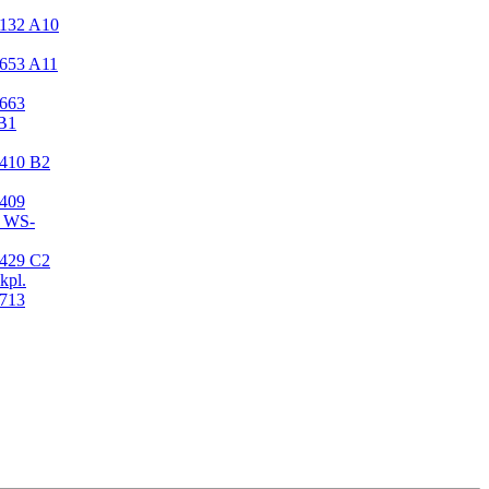
2132
A10
2653
A11
2663
B1
2410
B2
2409
 WS-
2429
C2
kpl.
2713