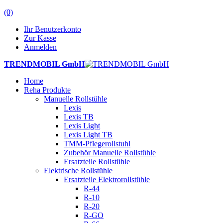
(0)
Ihr Benutzerkonto
Zur Kasse
Anmelden
TRENDMOBIL GmbH
Home
Reha Produkte
Manuelle Rollstühle
Lexis
Lexis TB
Lexis Light
Lexis Light TB
TMM-Pflegerollstuhl
Zubehör Manuelle Rollstühle
Ersatzteile Rollstühle
Elektrische Rollstühle
Ersatzteile Elektrorollstühle
R-44
R-10
R-20
R-GO