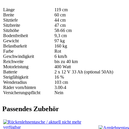
Länge
119 cm
Breite
60 cm
Sitztiefe
44 cm
Sitzbreite
47 cm
Sitzhöhe
58-66 cm
Bodenfreiheit
9,3 cm
Gewicht
97 kg
Belastbarkeit
160 kg
Farbe
Rot
Geschwindigkeit
6 km/h
Reichweite
bis zu 40 km
Motorleistung
400 Watt
Batterie
2 x 12 V 33 Ah (optional 50Ah)
Steigfähigkeit
16 %
Wenderadius
103 cm
Räder vorn/hinten
3.00-4
Versicherungspflicht
Nein
Passendes Zubehör