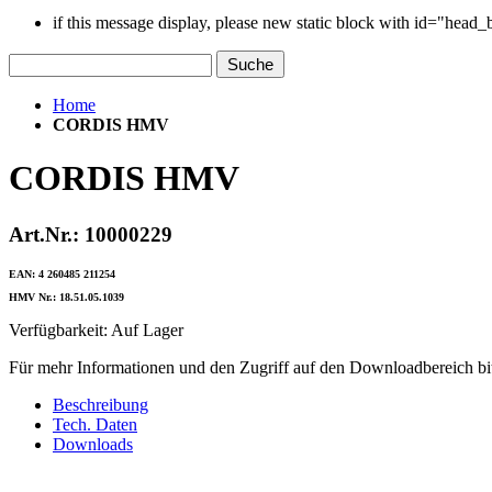
if this message display, please new static block with id="head
Suche
Home
CORDIS HMV
CORDIS HMV
Art.Nr.: 10000229
EAN: 4 260485 211254
HMV Nr.: 18.51.05.1039
Verfügbarkeit:
Auf Lager
Für mehr Informationen und den Zugriff auf den Downloadbereich bit
Beschreibung
Tech. Daten
Downloads