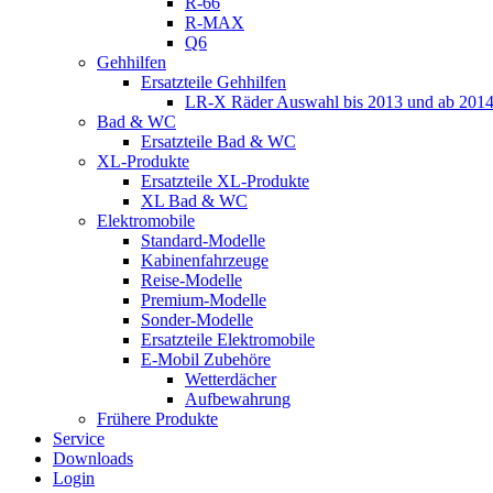
R-66
R-MAX
Q6
Gehhilfen
Ersatzteile Gehhilfen
LR-X Räder Auswahl bis 2013 und ab 201
Bad & WC
Ersatzteile Bad & WC
XL-Produkte
Ersatzteile XL-Produkte
XL Bad & WC
Elektromobile
Standard-Modelle
Kabinenfahrzeuge
Reise-Modelle
Premium-Modelle
Sonder-Modelle
Ersatzteile Elektromobile
E-Mobil Zubehöre
Wetterdächer
Aufbewahrung
Frühere Produkte
Service
Downloads
Login