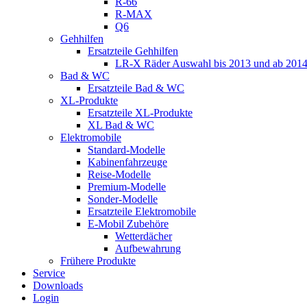
R-66
R-MAX
Q6
Gehhilfen
Ersatzteile Gehhilfen
LR-X Räder Auswahl bis 2013 und ab 201
Bad & WC
Ersatzteile Bad & WC
XL-Produkte
Ersatzteile XL-Produkte
XL Bad & WC
Elektromobile
Standard-Modelle
Kabinenfahrzeuge
Reise-Modelle
Premium-Modelle
Sonder-Modelle
Ersatzteile Elektromobile
E-Mobil Zubehöre
Wetterdächer
Aufbewahrung
Frühere Produkte
Service
Downloads
Login