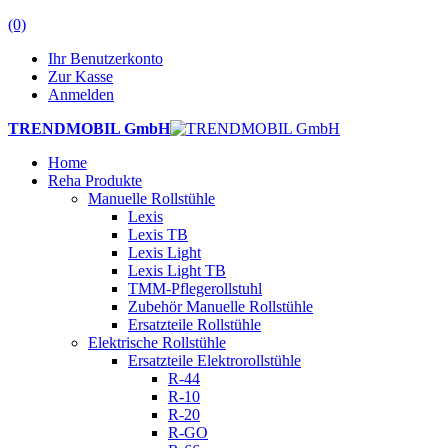
(0)
Ihr Benutzerkonto
Zur Kasse
Anmelden
TRENDMOBIL GmbH
Home
Reha Produkte
Manuelle Rollstühle
Lexis
Lexis TB
Lexis Light
Lexis Light TB
TMM-Pflegerollstuhl
Zubehör Manuelle Rollstühle
Ersatzteile Rollstühle
Elektrische Rollstühle
Ersatzteile Elektrorollstühle
R-44
R-10
R-20
R-GO