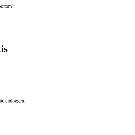
_bottom"
is
te einloggen.