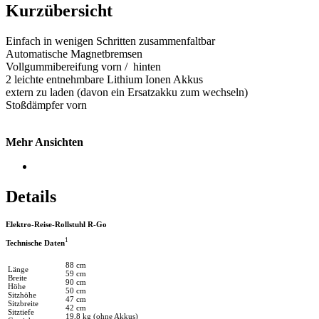
Kurzübersicht
Einfach in wenigen Schritten zusammenfaltbar
Automatische Magnetbremsen
Vollgummibereifung vorn / hinten
2 leichte entnehmbare Lithium Ionen Akkus
extern zu laden (davon ein Ersatzakku zum wechseln)
Stoßdämpfer vorn
Mehr Ansichten
Details
Elektro-Reise-Rollstuhl R-Go
1
Technische Daten
88 cm
Länge
59 cm
Breite
90 cm
Höhe
50 cm
Sitzhöhe
47 cm
Sitzbreite
42 cm
Sitztiefe
19,8 kg (ohne Akkus)