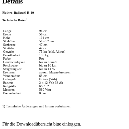
Details
Elektro-Rollstuhl R-10
1
Technische Daten
Länge
96 cm
Breite
56 cm
Höhe
101 cm
Sitzhöhe
50 - 57 cm
Sitzbreite
47 cm
Sitztiefe
47 cm
Gewicht
75 kg (inkl. Akkus)
Belastbarkeit
136 kg
Farbe
Rot
Geschwindigkeit
bis zu 6 km/h
Reichweite
bis zu 16 km
Steigfähigkeit
bis zu 14 %
Bremsen
autom. Magnetbremsen
Wenderadius
65 cm
Ladegerät
Extern (5Ah)
Batterie
2 x 12 Volt 36 Ah
Radgröße
6“/ 10“
Motoren
580 Watt
Bodenfreiheit
8 cm
1) Technische Änderungen und Irrtum vorbehalten.
Für die Downloadübersicht bitte einloggen.