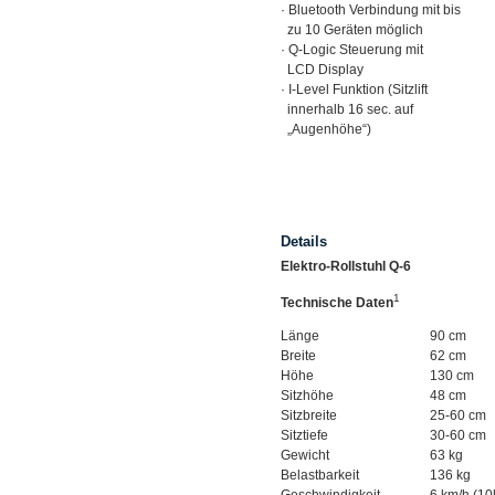
· Bluetooth Verbindung mit bis
zu 10 Geräten möglich
· Q-Logic Steuerung mit
LCD Display
· I-Level Funktion (Sitzlift
innerhalb 16 sec. auf
„Augenhöhe“)
Details
Elektro-Rollstuhl Q-6
1
Technische Daten
Länge
90 cm
Breite
62 cm
Höhe
130 cm
Sitzhöhe
48 cm
Sitzbreite
25-60 cm
Sitztiefe
30-60 cm
Gewicht
63 kg
Belastbarkeit
136 kg