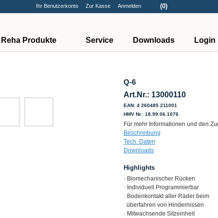
(0)
Ihr Benutzerkonto
Zur Kasse
Anmelden
Reha Produkte
Service
Downloads
Login
Q-6
Art.Nr.: 13000110
EAN: 4 260485 211001
HMV Nr.: 18.99.06.1076
Für mehr Informationen und den Zug
Beschreibung
Tech. Daten
Downloads
Highlights
· Biomechanischer Rücken
· Individuell Programmierbar
· Bodenkontakt aller Räder beim
überfahren von Hindernissen
· Mitwachsende Sitzeinheit