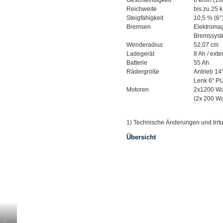
Geschwindigkeit
6 km/h (10
Reichweite
bis zu 25 
Steigfähigkeit
10,5 % (6°
Bremsen
Elektroma
Bremssys
Wenderadius
52,07 cm
Ladegerät
8 Ah / exte
Batterie
55 Ah
Rädergröße
Antrieb 14“
Lenk 6“ P
Motoren
2x1200 Wat
(2x 200 Wa
1) Technische Änderungen und Irrt
Übersicht