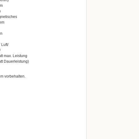
km/h)
km
)
gnetisches
tem
rn
 Luft/
U
t max. Leistung
tt Dauerleistung)
um vorbehalten.