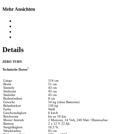
Mehr Ansichten
Details
ZERO TURN
1
Technische Daten
Länge
114 cm
Breite
51 cm
Sitztiefe
43 cm
Sitzbreite
43 cm
Sitzhöhe
45 cm
Bodenfreiheit
8 cm
Gewicht
54 kg (ohne Batterien)
Belastbarkeit
136 kg
Farbe
Weiß
Geschwindigkeit
6 km/h
Reichweite
bis zu 16 km
Motor/ Antrieb
2 Motoren, 24 Volt, 240 Watt / Hinterachse
Batterie
2 x 12 V 22 Ah
Steigfähigkeit
10,5 %
Wenderadius
65 cm