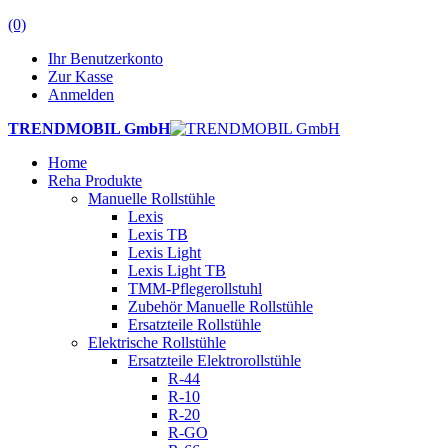
(0)
Ihr Benutzerkonto
Zur Kasse
Anmelden
TRENDMOBIL GmbH
Home
Reha Produkte
Manuelle Rollstühle
Lexis
Lexis TB
Lexis Light
Lexis Light TB
TMM-Pflegerollstuhl
Zubehör Manuelle Rollstühle
Ersatzteile Rollstühle
Elektrische Rollstühle
Ersatzteile Elektrorollstühle
R-44
R-10
R-20
R-GO