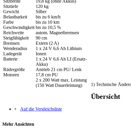
Sitzbreite
19,8 kg (ohne Akkus)
Sitztiefe
120 kg
Gewicht
Silber
Belastbarkeit
bis zu 6 km/h
Farbe
bis zu 10 km
Geschwindigkeit
bis zu 10,5 %
Reichweite
autom. Magnetbremsen
Steigfähigkeit
90 cm
Bremsen
Extern (2 A)
Wenderadius
1 x 24 V 6,6 Ah Lithium
Ladegerät
Ionen
Batterie
1 x 24 V 6,6 Ah LI (Ersatz-
Akku)
Rädergröße
Antrieb 21 cm PU/ Lenk
Motoren
17,8 cm PU
2 x 200 Watt max. Leistung
1) Technische Änderu
(150 Watt Dauerleistung)
Übersicht
+
Auf die Vergleichsliste
Mehr Ansichten