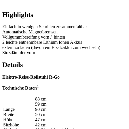
Highlights
Einfach in wenigen Schritten zusammenfaltbar
Automatische Magnetbremsen
Vollgummibereifung vorn / hinten
2 leichte entnehmbare Lithium Ionen Akkus
extern zu laden (davon ein Ersatzakku zum wechseln)
Stoßdämpfer vorn
Details
Elektro-Reise-Rollstuhl R-Go
1
Technische Daten
88 cm
59 cm
Länge
90 cm
Breite
50 cm
Höhe
47 cm
Sitzhöhe
42 cm