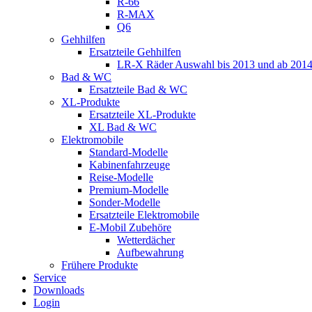
R-66
R-MAX
Q6
Gehhilfen
Ersatzteile Gehhilfen
LR-X Räder Auswahl bis 2013 und ab 201
Bad & WC
Ersatzteile Bad & WC
XL-Produkte
Ersatzteile XL-Produkte
XL Bad & WC
Elektromobile
Standard-Modelle
Kabinenfahrzeuge
Reise-Modelle
Premium-Modelle
Sonder-Modelle
Ersatzteile Elektromobile
E-Mobil Zubehöre
Wetterdächer
Aufbewahrung
Frühere Produkte
Service
Downloads
Login