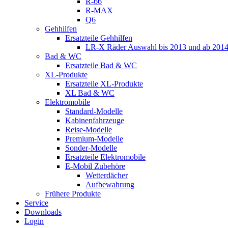
R-66
R-MAX
Q6
Gehhilfen
Ersatzteile Gehhilfen
LR-X Räder Auswahl bis 2013 und ab 201
Bad & WC
Ersatzteile Bad & WC
XL-Produkte
Ersatzteile XL-Produkte
XL Bad & WC
Elektromobile
Standard-Modelle
Kabinenfahrzeuge
Reise-Modelle
Premium-Modelle
Sonder-Modelle
Ersatzteile Elektromobile
E-Mobil Zubehöre
Wetterdächer
Aufbewahrung
Frühere Produkte
Service
Downloads
Login