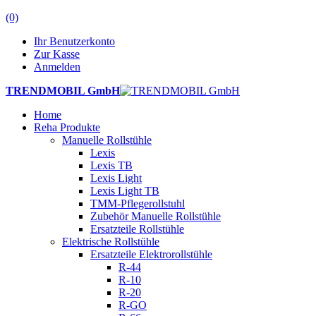
(0)
Ihr Benutzerkonto
Zur Kasse
Anmelden
TRENDMOBIL GmbH
Home
Reha Produkte
Manuelle Rollstühle
Lexis
Lexis TB
Lexis Light
Lexis Light TB
TMM-Pflegerollstuhl
Zubehör Manuelle Rollstühle
Ersatzteile Rollstühle
Elektrische Rollstühle
Ersatzteile Elektrorollstühle
R-44
R-10
R-20
R-GO