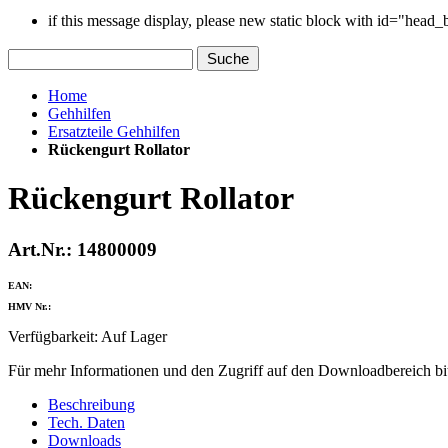
if this message display, please new static block with id="head
Suche
Home
Gehhilfen
Ersatzteile Gehhilfen
Rückengurt Rollator
Rückengurt Rollator
Art.Nr.: 14800009
EAN:
HMV Nr.:
Verfügbarkeit:
Auf Lager
Für mehr Informationen und den Zugriff auf den Downloadbereich bit
Beschreibung
Tech. Daten
Downloads