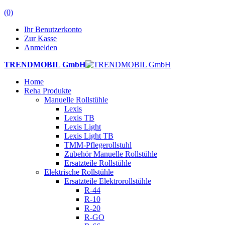
(0)
Ihr Benutzerkonto
Zur Kasse
Anmelden
TRENDMOBIL GmbH
Home
Reha Produkte
Manuelle Rollstühle
Lexis
Lexis TB
Lexis Light
Lexis Light TB
TMM-Pflegerollstuhl
Zubehör Manuelle Rollstühle
Ersatzteile Rollstühle
Elektrische Rollstühle
Ersatzteile Elektrorollstühle
R-44
R-10
R-20
R-GO