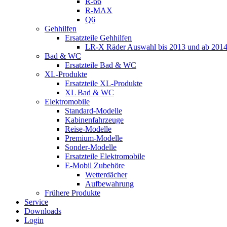
R-66
R-MAX
Q6
Gehhilfen
Ersatzteile Gehhilfen
LR-X Räder Auswahl bis 2013 und ab 201
Bad & WC
Ersatzteile Bad & WC
XL-Produkte
Ersatzteile XL-Produkte
XL Bad & WC
Elektromobile
Standard-Modelle
Kabinenfahrzeuge
Reise-Modelle
Premium-Modelle
Sonder-Modelle
Ersatzteile Elektromobile
E-Mobil Zubehöre
Wetterdächer
Aufbewahrung
Frühere Produkte
Service
Downloads
Login