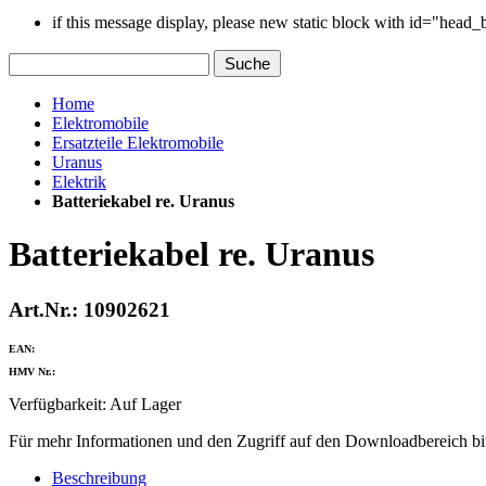
if this message display, please new static block with id="head
Suche
Home
Elektromobile
Ersatzteile Elektromobile
Uranus
Elektrik
Batteriekabel re. Uranus
Batteriekabel re. Uranus
Art.Nr.: 10902621
EAN:
HMV Nr.:
Verfügbarkeit:
Auf Lager
Für mehr Informationen und den Zugriff auf den Downloadbereich bit
Beschreibung