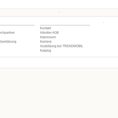
.
ERNEHMEN
KONTAKT & INFO
.
Kontakt
echpartner
Händler AGB
Impressum
tzerklärung
Karriere
Ausbildung bei TRENDMOBIL
Katalog