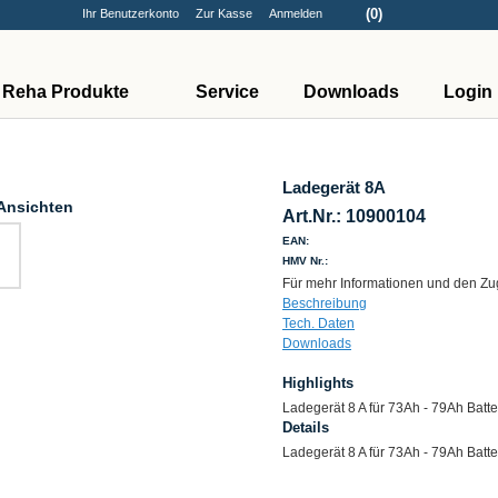
(0)
Ihr Benutzerkonto
Zur Kasse
Anmelden
Reha Produkte
Service
Downloads
Login
Ladegerät 8A
Ansichten
Art.Nr.: 10900104
EAN:
HMV Nr.:
Für mehr Informationen und den Zug
Beschreibung
Tech. Daten
Downloads
Highlights
Ladegerät 8 A für 73Ah - 79Ah Batte
Details
Ladegerät 8 A für 73Ah - 79Ah Batte