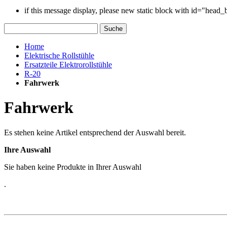
if this message display, please new static block with id="head
Suche
Home
Elektrische Rollstühle
Ersatzteile Elektrorollstühle
R-20
Fahrwerk
Fahrwerk
Es stehen keine Artikel entsprechend der Auswahl bereit.
Ihre Auswahl
Sie haben keine Produkte in Ihrer Auswahl
.
PRODUKTE