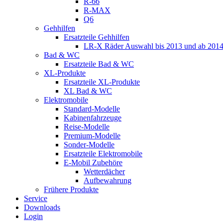
R-66
R-MAX
Q6
Gehhilfen
Ersatzteile Gehhilfen
LR-X Räder Auswahl bis 2013 und ab 201
Bad & WC
Ersatzteile Bad & WC
XL-Produkte
Ersatzteile XL-Produkte
XL Bad & WC
Elektromobile
Standard-Modelle
Kabinenfahrzeuge
Reise-Modelle
Premium-Modelle
Sonder-Modelle
Ersatzteile Elektromobile
E-Mobil Zubehöre
Wetterdächer
Aufbewahrung
Frühere Produkte
Service
Downloads
Login