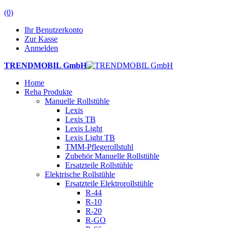
(0)
Ihr Benutzerkonto
Zur Kasse
Anmelden
TRENDMOBIL GmbH
Home
Reha Produkte
Manuelle Rollstühle
Lexis
Lexis TB
Lexis Light
Lexis Light TB
TMM-Pflegerollstuhl
Zubehör Manuelle Rollstühle
Ersatzteile Rollstühle
Elektrische Rollstühle
Ersatzteile Elektrorollstühle
R-44
R-10
R-20
R-GO